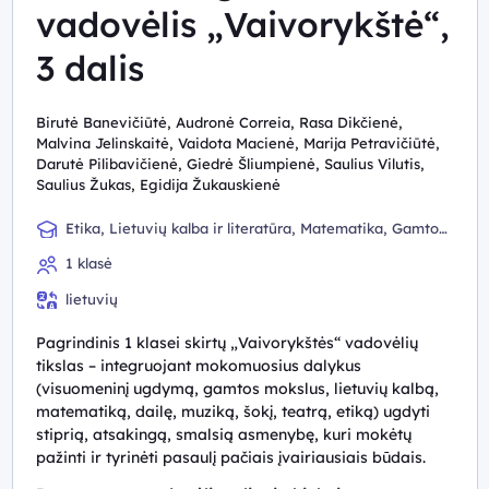
vadovėlis „Vaivorykštė“,
3 dalis
Birutė Banevičiūtė, Audronė Correia, Rasa Dikčienė,
Malvina Jelinskaitė, Vaidota Macienė, Marija Petravičiūtė,
Darutė Pilibavičienė, Giedrė Šliumpienė, Saulius Vilutis,
Saulius Žukas, Egidija Žukauskienė
Etika, Lietuvių kalba ir literatūra, Matematika, Gamtos
mokslai, Muzika, Dailė, Teatras, Šokis, Visuomeninis
1 klasė
ugdymas
lietuvių
Pagrindinis 1 klasei skirtų „Vaivorykštės“ vadovėlių
tikslas – integruojant mokomuosius dalykus
(visuomeninį ugdymą, gamtos mokslus, lietuvių kalbą,
matematiką, dailę, muziką, šokį, teatrą, etiką) ugdyti
stiprią, atsakingą, smalsią asmenybę, kuri mokėtų
pažinti ir tyrinėti pasaulį pačiais įvairiausiais būdais.