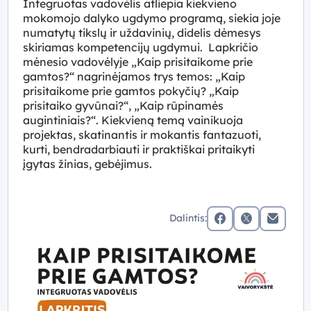
Integruotas vadovėlis atliepia kiekvieno
mokomojo dalyko ugdymo programą, siekia joje
numatytų tikslų ir uždavinių, didelis dėmesys
skiriamas kompetencijų ugdymui. Lapkričio
mėnesio vadovėlyje „Kaip prisitaikome prie
gamtos?“ nagrinėjamos trys temos: „Kaip
prisitaikome prie gamtos pokyčių? „Kaip
prisitaiko gyvūnai?“, „Kaip rūpinamės
augintiniais?“. Kiekvieną temą vainikuoja
projektas, skatinantis ir mokantis fantazuoti,
kurti, bendradarbiauti ir praktiškai pritaikyti
įgytas žinias, gebėjimus.
Dalintis:
facebook
x (twitter)
Elektronin