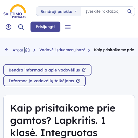
Paieška
Bendroji paieška
Pai
Paieška
Prisijungti
Meniu
Neįgaliųjų rėžimas
Vadovėlių duomenų bazė
Kaip prisitaikome prie ga
Atgal
Bendra informacija apie vadovėlius
Informacija vadovėlių teikėjams
Kaip prisitaikome prie
gamtos? Lapkritis. 1
klasė. Integruotas