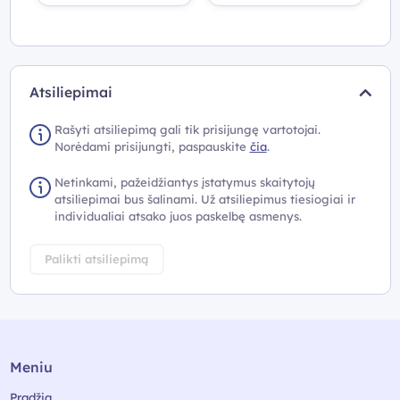
Žukauskienė
Žukauskienė
Ž
Atsiliepimai
Rašyti atsiliepimą gali tik prisijungę vartotojai.
Norėdami prisijungti, paspauskite
čia
.
Netinkami, pažeidžiantys įstatymus skaitytojų
atsiliepimai bus šalinami. Už atsiliepimus tiesiogiai ir
individualiai atsako juos paskelbę asmenys.
Palikti atsiliepimą
Meniu
Pradžia