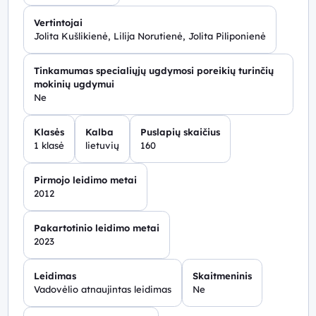
Vertintojai
Jolita Kušlikienė, Lilija Norutienė, Jolita Piliponienė
Tinkamumas specialiųjų ugdymosi poreikių turinčių
mokinių ugdymui
Ne
Klasės
Kalba
Puslapių skaičius
1 klasė
lietuvių
160
Pirmojo leidimo metai
2012
Pakartotinio leidimo metai
2023
Leidimas
Skaitmeninis
Vadovėlio atnaujintas leidimas
Ne