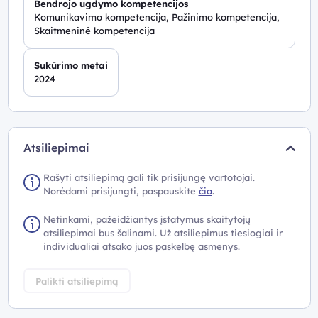
Bendrojo ugdymo kompetencijos
Komunikavimo kompetencija, Pažinimo kompetencija,
Skaitmeninė kompetencija
Sukūrimo metai
2024
Atsiliepimai
Rašyti atsiliepimą gali tik prisijungę vartotojai.
Norėdami prisijungti, paspauskite
čia
.
Netinkami, pažeidžiantys įstatymus skaitytojų
atsiliepimai bus šalinami. Už atsiliepimus tiesiogiai ir
individualiai atsako juos paskelbę asmenys.
Palikti atsiliepimą