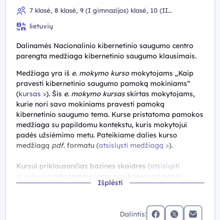
7 klasė, 8 klasė, 9 (I gimnazijos) klasė, 10 (II
gimnazijos) klasė, III gimnazijos klasė, IV gimnazijos klasė
lietuvių
Dalinamės Nacionalinio kibernetinio saugumo centro
parengta medžiaga kibernetinio saugumo klausimais.
Medžiaga yra iš
e. mokymo kurso
mokytojams „Kaip
pravesti kibernetinio saugumo pamoką mokiniams“
(
kursas >
). Šis
e. mokymo kursas
skirtas mokytojams,
kurie nori savo mokiniams pravesti pamoką
kibernetinio saugumo tema. Kurse pristatoma pamokos
medžiaga su papildomu kontekstu, kuris mokytojui
padės užsiėmimo metu. Pateikiame dalies kurso
medžiagą
pdf.
formatu (
atsisiųsti medžiagą >
).
Kursui priklausančias bazines skaidres (
atsisiųsti
skaidres>
) rekomenduojame pasikoreguoti pagal
Išplėsti
poreikį, kad būtų pritaikomos konkrečiai pamokai,
tačiau išlaikant kibernetinio saugumo temas ir jų
kontekstą.
Dalintis:
Mokytojams taip pat siūloma
e. kurso
„Kibernetinis