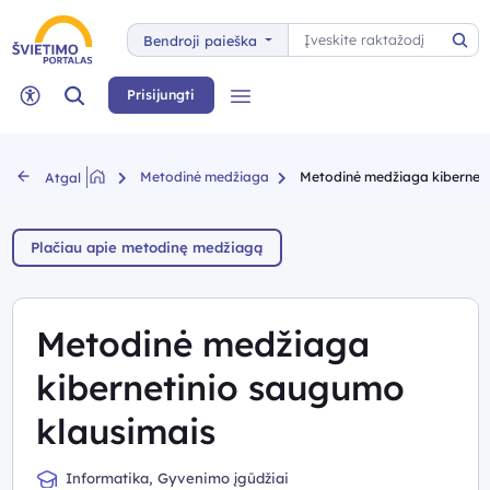
Paieška
Bendroji paieška
Pai
Paieška
Prisijungti
Meniu
Neįgaliųjų rėžimas
Metodinė medžiaga
Metodinė medžiaga kiberneti
Atgal
Plačiau apie metodinę medžiagą
Metodinė medžiaga
kibernetinio saugumo
klausimais
Informatika, Gyvenimo įgūdžiai