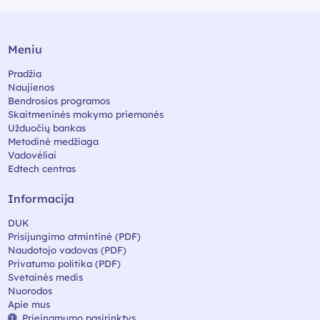
Meniu
Pradžia
Naujienos
Bendrosios programos
Skaitmeninės mokymo priemonės
Užduočių bankas
Metodinė medžiaga
Vadovėliai
Edtech centras
Informacija
DUK
Prisijungimo atmintinė (PDF)
Naudotojo vadovas (PDF)
Privatumo politika (PDF)
Svetainės medis
Nuorodos
Apie mus
Prieinamumo pasirinktys