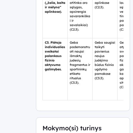
(„žalia, balta
atitinka oro
aplinkose
lauko
ir mėlyna“
sąlygas,
(C2.3).
sąlygom
aplinkose).
apsirengia
veiksnius
savarankiška
tinkama
i ir
pasireng
savalaikiai)
pamoko
(C2.3).
(C2.3).
C3. Plėtoja
Geba
Geba saugiai
Geba
individualias
pademonstru
taikyti
atpažint
sveikatai
oti naujai
pavienius
sveikata
palankaus
išmoktų
naujus
palanka
fizinio
judesių
judėjimo
fizinio
aktyvumo
fragmentus ir
būdus fizinio
aktyvum
galimybes.
sportininkų
ugdymo
galimyb
etiketo
pamokose
kasdien
ritualus
(C3.3).
aplinkos
(C3.3).
situacijo
(C3.3).
Mokymo(si) turinys