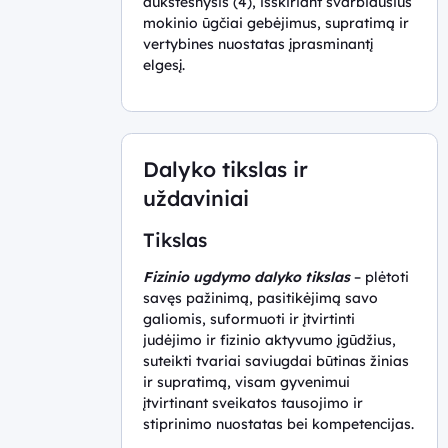
aukštesnysis (4), išskiriant svarbiausius
mokinio ūgčiai gebėjimus, supratimą ir
vertybines nuostatas įprasminantį
elgesį.
Dalyko tikslas ir
uždaviniai
Tikslas
Fizinio ugdymo dalyko tikslas
– plėtoti
savęs pažinimą, pasitikėjimą savo
galiomis, suformuoti ir įtvirtinti
judėjimo ir fizinio aktyvumo įgūdžius,
suteikti tvariai saviugdai būtinas žinias
ir supratimą, visam gyvenimui
įtvirtinant sveikatos tausojimo ir
stiprinimo nuostatas bei kompetencijas.