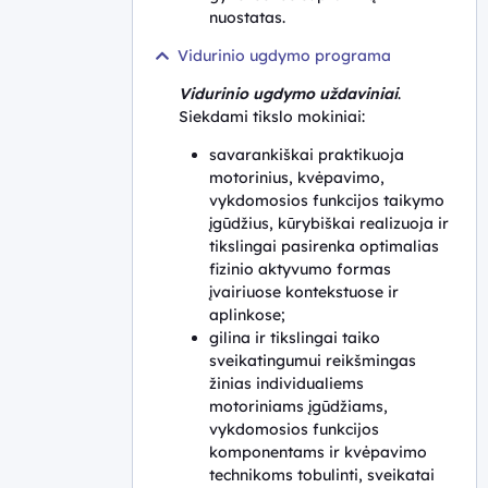
nuostatas.
Vidurinio ugdymo programa
Vidurinio ugdymo uždaviniai
.
Siekdami tikslo mokiniai:
savarankiškai praktikuoja
motorinius, kvėpavimo,
vykdomosios funkcijos taikymo
įgūdžius, kūrybiškai realizuoja ir
tikslingai pasirenka optimalias
fizinio aktyvumo formas
įvairiuose kontekstuose ir
aplinkose;
gilina ir tikslingai taiko
sveikatingumui reikšmingas
žinias individualiems
motoriniams įgūdžiams,
vykdomosios funkcijos
komponentams ir kvėpavimo
technikoms tobulinti, sveikatai