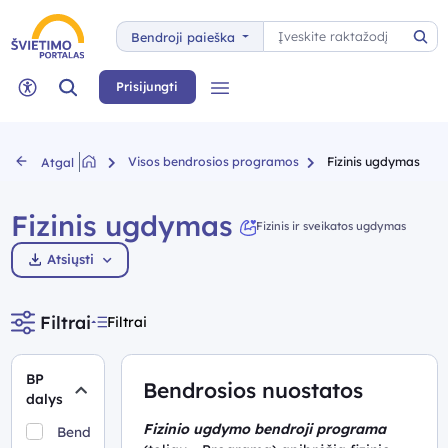
Paieška
Bendroji paieška
Pai
Paieška
Prisijungti
Meniu
Neįgaliųjų rėžimas
Visos bendrosios programos
Fizinis ugdymas
Atgal
Fizinis ugdymas
Fizinis ir sveikatos ugdymas
Atsiųsti
Filtrai
Filtrai
BP
Bendrosios nuostatos
dalys
Fizinio ugdymo bendroji programa
Bendrosios