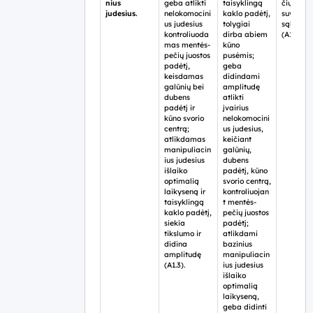
nius
geba atlikti
taisyklingą
čių aplin
judesius.
nelokomocini
kaklo padėtį,
suvaržy
us judesius
tolygiai
sąlygom
kontroliuoda
dirba abiem
(A1.3).
mas mentės-
kūno
pečių juostos
pusėmis;
padėtį,
geba
keisdamas
didindami
galūnių bei
amplitudę
dubens
atlikti
padėtį ir
įvairius
kūno svorio
nelokomocini
centrą;
us judesius,
atlikdamas
keičiant
manipuliacin
galūnių,
ius judesius
dubens
išlaiko
padėtį, kūno
optimalią
svorio centrą,
laikyseną ir
kontroliuojan
taisyklingą
t mentės-
kaklo padėtį,
pečių juostos
siekia
padėtį;
tikslumo ir
atlikdami
didina
bazinius
amplitudę
manipuliacin
(A1.3).
ius judesius
išlaiko
optimalią
laikyseną,
geba didinti