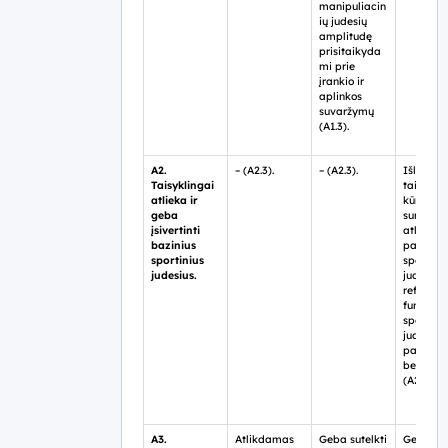
manipuliacin
ių judesių
amplitudę
prisitaikyda
mi prie
įrankio ir
aplinkos
suvaržymų
(A1.3).
A2.
– (A2.3).
– (A2.3).
Išlaiko
Taisyklingai
taisykli
atlieka ir
kūno
geba
surikiav
įsivertinti
atliekan
bazinius
pavieniu
sportinius
sportiniu
judesius.
judesius,
reflektu
funkcinių
sportinių
judesių
panašu
bei skir
(A2.3).
A3.
Atlikdamas
Geba sutelkti
Geba atl