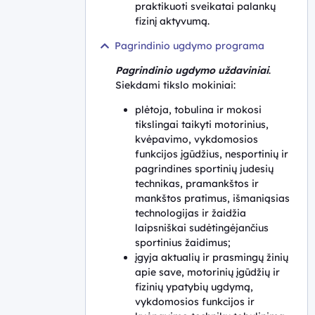
praktikuoti sveikatai palankų
fizinį aktyvumą.
Pagrindinio ugdymo programa
Pagrindinio ugdymo uždaviniai
.
Siekdami tikslo mokiniai:
plėtoja, tobulina ir mokosi
tikslingai taikyti motorinius,
kvėpavimo, vykdomosios
funkcijos įgūdžius, nesportinių ir
pagrindines sportinių judesių
technikas, pramankštos ir
mankštos pratimus, išmaniąsias
technologijas ir žaidžia
laipsniškai sudėtingėjančius
sportinius žaidimus;
įgyja aktualių ir prasmingų žinių
apie save, motorinių įgūdžių ir
fizinių ypatybių ugdymą,
vykdomosios funkcijos ir