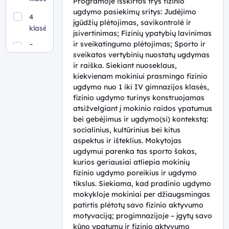
Programoje išskirtos trys fizinio
ugdymo pasiekimų sritys: Judėjimo
4
įgūdžių plėtojimas, savikontrolė ir
klasė
įsivertinimas; Fizinių ypatybių lavinimas
ir sveikatingumo plėtojimas; Sporto ir
5
sveikatos vertybinių nuostatų ugdymas
klasė
ir raiška. Siekiant nuoseklaus,
kiekvienam mokiniui prasmingo fizinio
6
ugdymo nuo 1 iki IV gimnazijos klasės,
klasė
fizinio ugdymo turinys konstruojamas
7
atsižvelgiant į mokinio raidos ypatumus
klasė
bei gebėjimus ir ugdymo(si) kontekstą:
socialinius, kultūrinius bei kitus
8
aspektus ir išteklius. Mokytojas
klasė
ugdymui parenka tas sporto šakas,
kurios geriausiai atliepia mokinių
9 (I
fizinio ugdymo poreikius ir ugdymo
gimnazijos)
tikslus. Siekiama, kad pradinio ugdymo
klasė
mokykloje mokiniai per džiaugsmingas
patirtis plėtotų savo fizinio aktyvumo
10 (II
motyvaciją; progimnazijoje – įgytų savo
gimnazijos)
kūno ypatumų ir fizinio aktyvumo
klasė