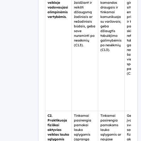
veikloje
žaidžiant ir
komandos
ginčytin
vadovaujasi
reikšti
draugais ir
situacijo
olimpinėmis
džiaugsmą
tinkamai
empatiš
vertybėmis.
žodiniais ar
komunikuoja
priima s
nežodiniais
su varžovais;
ir kitų fi
būdais, geba
geba
pajėgu
save
džiaugtis
skirtumu
nuraminti po
tobulėjimo
reflektu
nesėkmių
galimybėmis
tobulėji
(C1.3).
po nesėkmių
galimyb
(C1.3).
remdami
šalies ar
vietos
sportini
pavyzdži
(C1.3).
C2.
Tinkamai
Tinkamai
Geba
Praktikuoja
pasirengia
pasirengia
įvardyti
fiziškai
pamokai
pamokoms
svarbiau
aktyvias
lauko
lauko
saugaus
veiklas lauko
sąlygomis
sąlygomis ar
fizinio
sąlygomis
(apranga
naujose
aktyvum