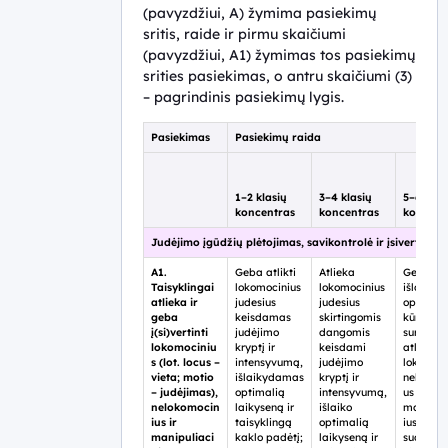
(pavyzdžiui, A) žymima pasiekimų
sritis, raide ir pirmu skaičiumi
(pavyzdžiui, A1) žymimas tos pasiekimų
srities pasiekimas, o antru skaičiumi (3)
– pagrindinis pasiekimų lygis.
Pasiekimas
Pasiekimų raida
1–2 klasių
3–4 klasių
5–6 klas
koncentras
koncentras
koncent
Judėjimo įgūdžių plėtojimas, savikontrolė ir įsivertinima
A1.
Geba atlikti
Atlieka
Geba
Taisyklingai
lokomocinius
lokomocinius
išlaikyti
atlieka ir
judesius
judesius
optimal
geba
keisdamas
skirtingomis
kūno
į(si)vertinti
judėjimo
dangomis
surikiav
lokomociniu
kryptį ir
keisdami
atliekan
s (lot. locus –
intensyvumą,
judėjimo
lokomoci
vieta; motio
išlaikydamas
kryptį ir
nelokomo
– judėjimas),
optimalią
intensyvumą,
us ar
nelokomocin
laikyseną ir
išlaiko
manipuli
ius ir
taisyklingą
optimalią
ius judes
manipuliaci
kaklo padėtį;
laikyseną ir
sudėting