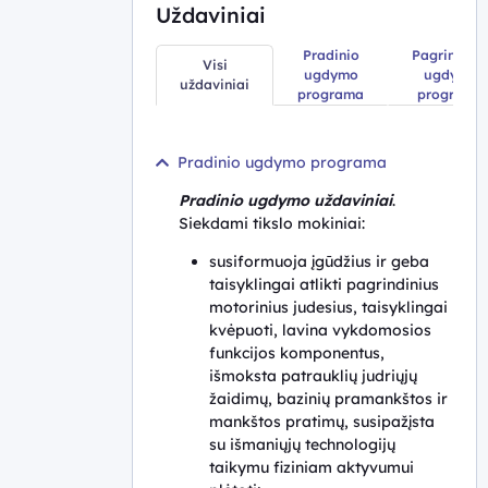
Uždaviniai
Pradinio
Pagrindini
Visi
ugdymo
ugdymo
uždaviniai
programa
programa
Pradinio ugdymo programa
Pradinio ugdymo uždaviniai
.
Siekdami tikslo mokiniai:
susiformuoja įgūdžius ir geba
taisyklingai atlikti pagrindinius
motorinius judesius, taisyklingai
kvėpuoti, lavina vykdomosios
funkcijos komponentus,
išmoksta patrauklių judriųjų
žaidimų, bazinių pramankštos ir
mankštos pratimų, susipažįsta
su išmaniųjų technologijų
taikymu fiziniam aktyvumui