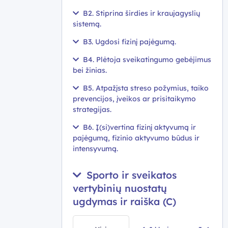
B2. Stiprina širdies ir kraujagyslių
sistemą.
B3. Ugdosi fizinį pajėgumą.
B4. Plėtoja sveikatingumo gebėjimus
bei žinias.
B5. Atpažįsta streso požymius, taiko
prevencijos, įveikos ar prisitaikymo
strategijas.
B6. Į(si)vertina fizinį aktyvumą ir
pajėgumą, fizinio aktyvumo būdus ir
intensyvumą.
Sporto ir sveikatos
vertybinių nuostatų
ugdymas ir raiška (C)