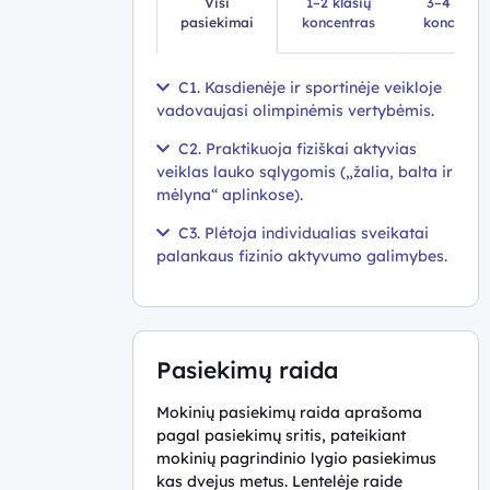
Visi
1–2 klasių
3–4 klasi
pasiekimai
koncentras
koncentra
C1. Kasdienėje ir sportinėje veikloje
vadovaujasi olimpinėmis vertybėmis.
C2. Praktikuoja fiziškai aktyvias
veiklas lauko sąlygomis („žalia, balta ir
mėlyna“ aplinkose).
C3. Plėtoja individualias sveikatai
palankaus fizinio aktyvumo galimybes.
Pasiekimų raida
Mokinių pasiekimų raida aprašoma
pagal pasiekimų sritis, pateikiant
mokinių pagrindinio lygio pasiekimus
kas dvejus metus. Lentelėje raide