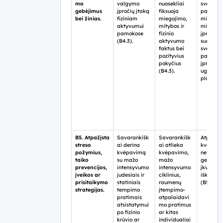
mo
valgymo
nuosekliai
sveikata
gebėjimus
įpročių įtaką
fiksuoja
palankiu
bei žinias.
fiziniam
miegojimo,
mitybos 
aktyvumui
mitybos ir
miego
pamokose
fizinio
įpročius,
(B4.3).
aktyvumo
sudaro
faktus bei
sveikata
pozityvius
palanka
pokyčius
įpročio
(B4.3).
ugdymos
planą (B
B5. Atpažįsta
Savarankišk
Savarankišk
Atpažinę
streso
ai derina
ai atlieka
kvėpavi
požymius,
kvėpavimą
kvėpavimo,
netolyg
taiko
su mažo
mažo
geba lėti
prevencijos,
intensyvumo
intensyvumo
įkvėpimą
įveikos ar
judesiais ir
ciklinius,
iškvėpi
prisitaikymo
statiniais
raumenų
(B5.3).
strategijas.
tempimo
įtempimo-
pratimais
atpalaidavi
atsistatymui
mo pratimus
po fizinio
ar kitas
krūvio ar
individualiai