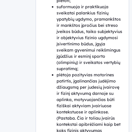
plėtoti;
suformuoja ir praktikuoja
sveikatai palankius fizinių
ypatybių ugdymo, pramankštos
ir mankštos įpročius bei streso
įveikos būdus, taiko subjektyvius
ir objektyvius fizinio ugdymosi
įsivertinimo būdus, įgyja
sveikam gyvenimui reikšmingus
įgūdžius ir esminį sporto
(olimpinių) ir sveikatos vertybių
supratimą;
plėtoja pozityvias motorines
patirtis, įgalinančias judėjimo
džiaugsmą per judesių įvairovę
ir fizinį aktyvumą darnoje su
aplinka, motyvuojančias būti
fiziškai aktyviam įvairiuose
kontekstuose ir aplinkose.
(Pastaba. Čia ir toliau įvairūs
kontekstai apibrėžiami kaip bet
koks fizinis aktyvumas