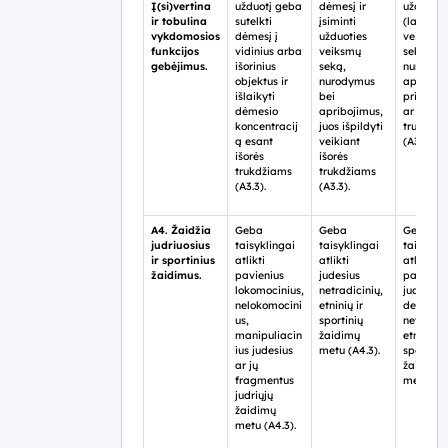
Į(si)vertina
užduotį geba
dėmesį ir
užduotį
ir tobulina
sutelkti
įsiminti
(laikytis
vykdomosios
dėmesį į
užduoties
veiksmų
funkcijos
vidinius arba
veiksmų
sekos,
gebėjimus.
išorinius
seką,
nurodym
objektus ir
nurodymus
apriboji
išlaikyti
bei
prie vidi
dėmesio
apribojimus,
ar išorin
koncentracij
juos išpildyti
trukdžių
ą esant
veikiant
(A3.3).
išorės
išorės
trukdžiams
trukdžiams
(A3.3).
(A3.3).
A4. Žaidžia
Geba
Geba
Geba
judriuosius
taisyklingai
taisyklingai
taisykli
ir sportinius
atlikti
atlikti
atlikti
žaidimus.
pavienius
judesius
pavieniu
lokomocinius,
netradicinių,
judesių
nelokomocini
etninių ir
derinius
us,
sportinių
netradici
manipuliacin
žaidimų
etninių ir
ius judesius
metu (A4.3).
sportinių
ar jų
žaidimų
fragmentus
metu (A4
judriųjų
žaidimų
metu (A4.3).