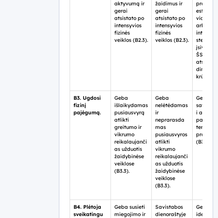
aktyvumą ir
žaidimus ir
pratimus
gerai
gerai
estafete
atsistato po
atsistato po
vidutiniu
intensyvios
intensyvios
arba au
fizinės
fizinės
intensyv
veiklos (B2.3).
veiklos (B2.3).
stebėti i
įsivertint
ŠSD
atsistat
dinamik
krūvio (B
B3. Ugdosi
Geba
Geba
Geba
fizinį
išlaikydamas
nelėtėdamas
savaran
pajėgumą.
pusiausvyrą
ir
i atlikti
atlikti
neprarasda
pavieniu
greitumo ir
mas
tempim
vikrumo
pusiausvyros
pratimu
reikalaujanči
atlikti
(B3.3).
as užduotis
vikrumo
žaidybinėse
reikalaujanči
veiklose
as užduotis
(B3.3).
žaidybinėse
veiklose
(B3.3).
B4. Plėtoja
Geba susieti
Savistabos
Geba
sveikatingu
miegojimo ir
dienoraštyje
identifik