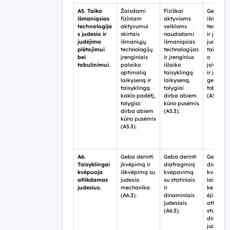
A5. Taiko
Žaisdami
Fiziškai
Geba tai
išmaniąsias
fiziniam
aktyvioms
išmaniąs
technologija
aktyvumui
veikloms
technolo
s judesio ir
skirtais
naudodami
ir įrengi
judėjimo
išmaniųjų
išmaniąsias
judesio
plėtojimui
technologijų
technologijas
taisykli
bei
įrenginiais
ir įrenginius
o
tobulinimui.
palaiko
išlaiko
įsivertin
optimalią
taisyklingą
ir judėji
laikyseną ir
laikyseną,
gebėjim
taisyklingą
tolygiai
tobulini
kaklo padėtį,
dirba abiem
(A5.3).
tolygiai
kūno pusėmis
dirba abiem
(A5.3).
kūno pusėmis
(A5.3).
A6.
Geba derinti
Geba derinti
Geba der
Taisyklingai
įkvėpimą ir
diafragminį
diafragm
kvėpuoja
iškvėpimą su
kvėpavimą
kvėpav
atlikdamas
judesio
su statiniais
laipsniš
judesius.
mechanika
ir
keičiant
(A6.3).
dinaminiais
ėjimo gre
judesiais
atliekan
(A6.3).
statinius 
dinamin
judesius