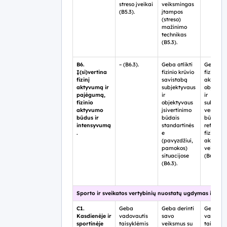
streso įveikai
veiksmingas
(B5.3).
įtampos
(streso)
mažinimo
technikas
(B5.3).
B6.
– (B6.3).
Geba atlikti
Geba ver
Į(si)vertina
fizinio krūvio
fizinį
fizinį
savistabą
aktyvu
aktyvumą ir
subjektyvaus
objekty
pajėgumą,
ir
ir
fizinio
objektyvaus
subjekty
aktyvumo
įsivertinimo
vertinim
būdus ir
būdais
būdais,
intensyvumą
standartinės
reflektu
.
e
fizinio
(pavyzdžiui,
aktyvum
pamokos)
veiksniu
situacijose
(B6.3).
(B6.3).
Sporto ir sveikatos vertybinių nuostatų ugdymas ir raiš
C1.
Geba
Geba derinti
Geba
Kasdienėje ir
vadovautis
savo
vadovau
sportinėje
taisyklėmis
veiksmus su
taisyklė