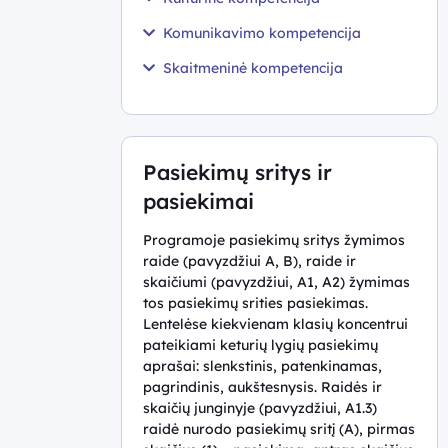
Komunikavimo kompetencija
Skaitmeninė kompetencija
Pasiekimų sritys ir
pasiekimai
Programoje pasiekimų sritys žymimos
raide (pavyzdžiui A, B), raide ir
skaičiumi (pavyzdžiui, A1, A2) žymimas
tos pasiekimų srities pasiekimas.
Lentelėse kiekvienam klasių koncentrui
pateikiami keturių lygių pasiekimų
aprašai: slenkstinis, patenkinamas,
pagrindinis, aukštesnysis. Raidės ir
skaičių junginyje (pavyzdžiui, A1.3)
raidė nurodo pasiekimų sritį (A), pirmas