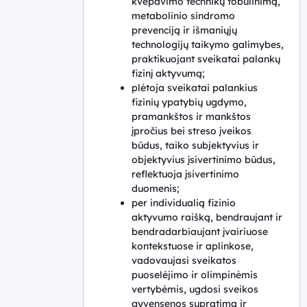
kvėpavimo technikų tobulinimą,
metabolinio sindromo
prevenciją ir išmaniųjų
technologijų taikymo galimybes,
praktikuojant sveikatai palankų
fizinį aktyvumą;
plėtoja sveikatai palankius
fizinių ypatybių ugdymo,
pramankštos ir mankštos
įpročius bei streso įveikos
būdus, taiko subjektyvius ir
objektyvius įsivertinimo būdus,
reflektuoja įsivertinimo
duomenis;
per individualią fizinio
aktyvumo raišką, bendraujant ir
bendradarbiaujant įvairiuose
kontekstuose ir aplinkose,
vadovaujasi sveikatos
puoselėjimo ir olimpinėmis
vertybėmis, ugdosi sveikos
gyvensenos supratimą ir