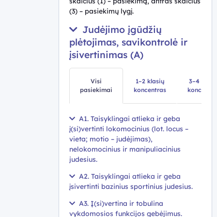
skaičius (1) – pasiekimą, antras skaičius
(3) – pasiekimų lygį.
Judėjimo įgūdžių
plėtojimas, savikontrolė ir
įsivertinimas (A)
Visi
1–2 klasių
3–4 klasi
pasiekimai
koncentras
koncentra
A1. Taisyklingai atlieka ir geba
į(si)vertinti lokomocinius (lot. locus –
vieta; motio – judėjimas),
nelokomocinius ir manipuliacinius
judesius.
A2. Taisyklingai atlieka ir geba
įsivertinti bazinius sportinius judesius.
A3. Į(si)vertina ir tobulina
vykdomosios funkcijos gebėjimus.