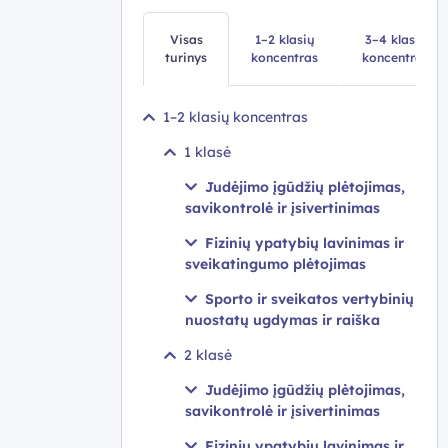
Visas
1–2 klasių
3–4 klasių
turinys
koncentras
koncentras
1–2 klasių koncentras
1 klasė
Judėjimo įgūdžių plėtojimas,
savikontrolė ir įsivertinimas
Fizinių ypatybių lavinimas ir
sveikatingumo plėtojimas
Sporto ir sveikatos vertybinių
nuostatų ugdymas ir raiška
2 klasė
Judėjimo įgūdžių plėtojimas,
savikontrolė ir įsivertinimas
Fizinių ypatybių lavinimas ir