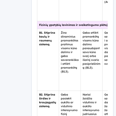
(A6.3).
Fizinių ypatybių lavinimas ir sveikatingumo plėtojimas (
B1. Stiprina
Žino
Geba atlikti
Geba
kaulų ir
dinaminius
pramankštą
savaran
raumenų
pramankštos
visoms kūno
i atlikti
sistemą.
pratimus
dalims
pramank
visoms kūno
panaudojant
visoms 
dalims ir
savo kūno
dalims
geba
svorį arba
panaudo
savarankiška
išorinį svorio
savo kū
i atlikti
pasipriešinim
svorį (B1.
pramankštą
ą (B1.3).
(B1.3).
B2. Stiprina
Geba
Noriai
Geba ste
širdies ir
pasiekti
žaidžia
savo šir
kraujagyslių
aukšto ar
vidutinio ir
darbą
sistemą.
vidutinio
aukšto
žaidžian
intensyvumo
intensyvumo
žaidimus
fizinį
judriuosius
atliekan