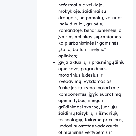
neformalioje veikloje,
mokykloje, žaidimai su
draugais, po pamokų, veikiant
individualiai, grupėje,
komandoje, bendruomenėje, o
įvairios aplinkos suprantamos
kaip urbanistinės ir gamtinės
„žalia, balta ir mėlyna“
aplinkos);
įgyja aktualių ir prasmingų žinių
apie save, pagrindinius
motorinius judesius ir
kvėpavimą, vykdomosios
funkcijos taikymo motorikoje
komponentus, įgyja supratimą
apie mitybos, miego ir
grūdinimosi svarbą, judriųjų
žaidimų taisyklių ir išmaniųjų
technologijų taikymo principus,
ugdosi nuostatas vadovautis
olimpinėmis vertybėmis ir