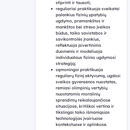
stiprinti ir tausoti;
reguliariai praktikuoja sveikatai
palankius fizinių ypatybių
ugdymo, pramankštos ir
mankštos bei streso įveikos
būdus, taiko savistabos ir
savikontrolės įrankius,
reflektuoja įsivertinimo
duomenis ir modeliuoja
individualaus fizinio ugdymosi
strategiją;
sąmoningai praktikuoja
reguliarų fizinį aktyvumą, ugdosi
sveikos gyvensenos nuostatas,
remiasi olimpinių vertybių
nuostatomis moralinių
sprendimų reikalaujančiose
situacijose, kritiškai vertina ir
tikslingai taiko išmaniąsias
technologijas įvairiuose
kontekstuose ir aplinkose.