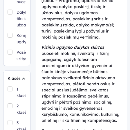
(toliau – Programa) apibrėžia fizinio
nuostatos
ugdymo dalyko paskirtį, tikslą ir
Dalyko
uždavinius, dalyku ugdomas
tikslas ir
kompetencijas, pasiekimų sritis ir
pasiekimų raidą, dalyko mokymo(si)
uždaviniai
turinį, pasiekimų lygių požymius ir
Kompetencijų
mokinių pasiekimų vertinimą.
ugdymas
Fizinio ugdymo dalykas skirtas
Pasiekimų
puoselėti mokinių sveikatą ir fizinį
sritys ir
pajėgumą, ugdyti tolesniam
pasiekimai
prasmingam ir aktyviam gyvenimui
šiuolaikinėje visuomenėje būtinas
Pasiekimų
palankaus sveikatai fizinio aktyvumo
Klasės
raida
kompetencijas, plėtoti bendruosius ir
1
specialiuosius judėjimo, sveikatos
Mokymo(si)
klasė
stiprinimo ir tausojimo gebėjimus,
turinys
ugdyti ir plėtoti pažinimo, socialinę,
2
emocinę ir sveikos gyvensenos,
Pasiekimų
klasė
kūrybiškumo, komunikavimo, kultūrinę,
vertinimas
pilietinę ir skaitmeninę kompetencijas.
3
Ištekliai
klasė