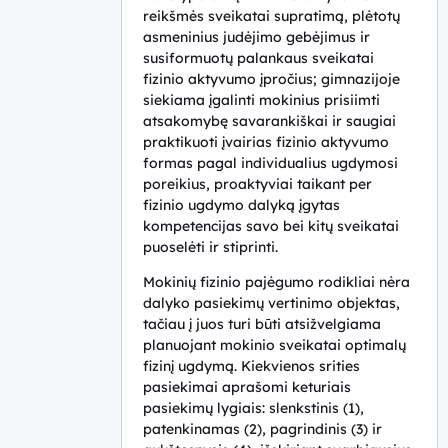
reikšmės sveikatai supratimą, plėtotų
III
asmeninius judėjimo gebėjimus ir
gimnazijos
susiformuotų palankaus sveikatai
fizinio aktyvumo įpročius; gimnazijoje
klasė
siekiama įgalinti mokinius prisiimti
IV
atsakomybę savarankiškai ir saugiai
gimnazijos
praktikuoti įvairias fizinio aktyvumo
klasė
formas pagal individualius ugdymosi
poreikius, proaktyviai taikant per
fizinio ugdymo dalyką įgytas
kompetencijas savo bei kitų sveikatai
puoselėti ir stiprinti.
Mokinių fizinio pajėgumo rodikliai nėra
dalyko pasiekimų vertinimo objektas,
tačiau į juos turi būti atsižvelgiama
planuojant mokinio sveikatai optimalų
fizinį ugdymą. Kiekvienos srities
pasiekimai aprašomi keturiais
pasiekimų lygiais: slenkstinis (1),
patenkinamas (2), pagrindinis (3) ir