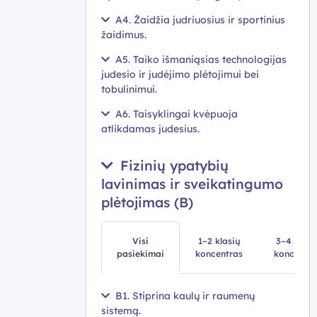
A4. Žaidžia judriuosius ir sportinius
žaidimus.
A5. Taiko išmaniąsias technologijas
judesio ir judėjimo plėtojimui bei
tobulinimui.
A6. Taisyklingai kvėpuoja
atlikdamas judesius.
Fizinių ypatybių
lavinimas ir sveikatingumo
plėtojimas (B)
Visi
1–2 klasių
3–4 klasi
pasiekimai
koncentras
koncentra
B1. Stiprina kaulų ir raumenų
sistemą.